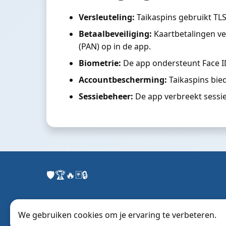
Versleuteling:
Taikaspins gebruikt TLS
Betaalbeveiliging:
Kaartbetalingen ve
(PAN) op in de app.
Biometrie:
De app ondersteunt Face ID
Accountbescherming:
Taikaspins bie
Sessiebeheer:
De app verbreekt sessie
🛡️
🏆
🔥
🃏
🔒
We gebruiken cookies om je ervaring te verbeteren.