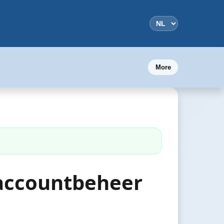
More
n accountbeheer