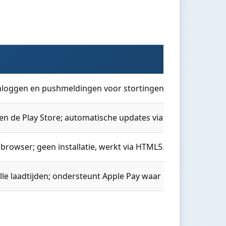
nloggen en pushmeldingen voor stortingen en uitbetalinge
iten de Play Store; automatische updates via in-app downloa
 browser; geen installatie, werkt via HTML5.
le laadtijden; ondersteunt Apple Pay waar beschikbaar.