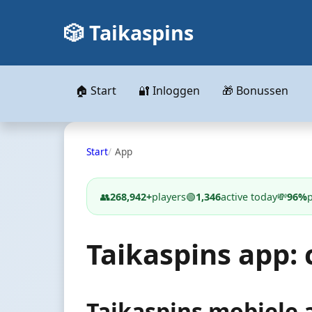
🎲 Taikaspins
🏠 Start
🔐 Inloggen
🎁 Bonussen
Start
App
👥
268,942+
players
🟢
1,346
active today
💸
96%
Taikaspins app: 
Taikaspins mobiele 