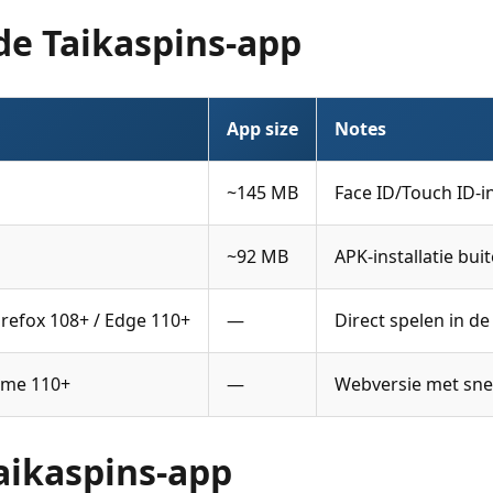
de Taikaspins-app
App size
Notes
~145 MB
Face ID/Touch ID-i
~92 MB
APK-installatie bu
refox 108+ / Edge 110+
—
Direct spelen in de
rome 110+
—
Webversie met snel
Taikaspins-app