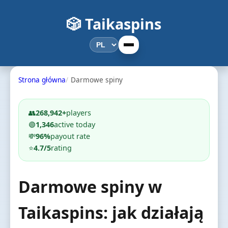
🎲 Taikaspins
Strona główna
Darmowe spiny
👥
268,942+
players
🟢
1,346
active today
💸
96%
payout rate
⭐
4.7/5
rating
Darmowe spiny w
Taikaspins: jak działają