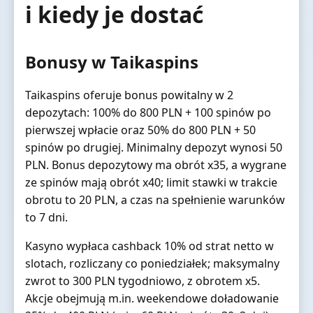
i kiedy je dostać
Bonusy w Taikaspins
Taikaspins oferuje bonus powitalny w 2
depozytach: 100% do 800 PLN + 100 spinów po
pierwszej wpłacie oraz 50% do 800 PLN + 50
spinów po drugiej. Minimalny depozyt wynosi 50
PLN. Bonus depozytowy ma obrót x35, a wygrane
ze spinów mają obrót x40; limit stawki w trakcie
obrotu to 20 PLN, a czas na spełnienie warunków
to 7 dni.
Kasyno wypłaca cashback 10% od strat netto w
slotach, rozliczany co poniedziałek; maksymalny
zwrot to 300 PLN tygodniowo, z obrotem x5.
Akcje obejmują m.in. weekendowe doładowanie