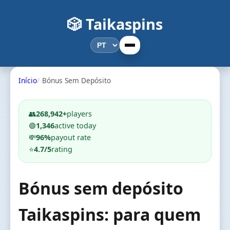
🎲 Taikaspins
Início
Bónus Sem Depósito
👥
268,942+
players
🟢
1,346
active today
💸
96%
payout rate
⭐
4.7/5
rating
Bónus sem depósito
Taikaspins: para quem