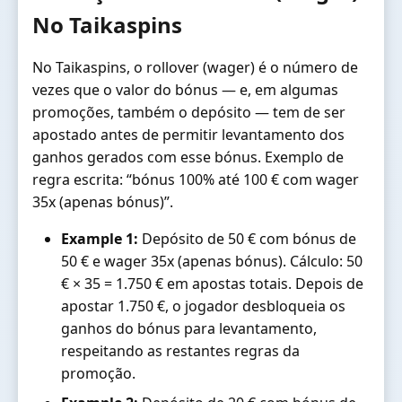
No Taikaspins
No Taikaspins, o rollover (wager) é o número de
vezes que o valor do bónus — e, em algumas
promoções, também o depósito — tem de ser
apostado antes de permitir levantamento dos
ganhos gerados com esse bónus. Exemplo de
regra escrita: “bónus 100% até 100 € com wager
35x (apenas bónus)”.
Example 1:
Depósito de 50 € com bónus de
50 € e wager 35x (apenas bónus). Cálculo: 50
€ × 35 = 1.750 € em apostas totais. Depois de
apostar 1.750 €, o jogador desbloqueia os
ganhos do bónus para levantamento,
respeitando as restantes regras da
promoção.