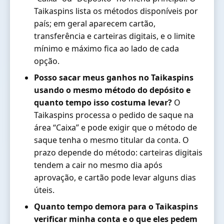
Taikaspins lista os métodos disponíveis por
país; em geral aparecem cartão,
transferência e carteiras digitais, e o limite
mínimo e máximo fica ao lado de cada
opção.
Posso sacar meus ganhos no Taikaspins
usando o mesmo método do depósito e
quanto tempo isso costuma levar?
O
Taikaspins processa o pedido de saque na
área “Caixa” e pode exigir que o método de
saque tenha o mesmo titular da conta. O
prazo depende do método: carteiras digitais
tendem a cair no mesmo dia após
aprovação, e cartão pode levar alguns dias
úteis.
Quanto tempo demora para o Taikaspins
verificar minha conta e o que eles pedem