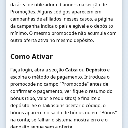
da área de utilizador e banners na secção de
Promoções. Alguns códigos aparecem em
campanhas de afiliados; nesses casos, a página
da campanha indica o país elegível e o depósito
mínimo. O mesmo promocode não acumula com
outra oferta ativa no mesmo depósito.
Como Ativar
Faça login, abra a secção
Caixa
ou
Depósito
e
escolha o método de pagamento. Introduza o
promocode no campo “Promocode” antes de
confirmar o pagamento, verifique o resumo do
bónus (tipo, valor e requisitos) e finalize o
depósito. Se o Taikaspins aceitar o código, o
bónus aparece no saldo de bónus ou em “Bónus”
na conta; se falhar, o sistema mostra erro e o
depósito segue sem a oferta.