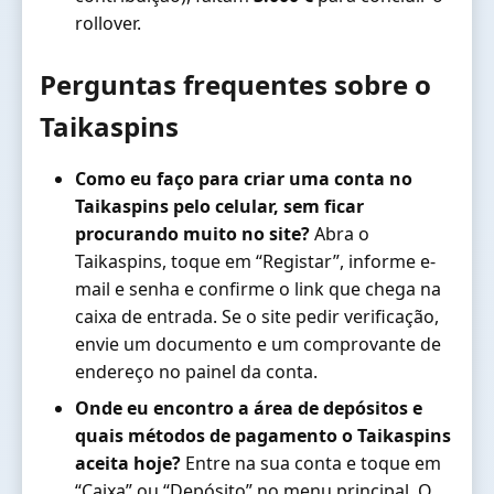
rollover.
Perguntas frequentes sobre o
Taikaspins
Como eu faço para criar uma conta no
Taikaspins pelo celular, sem ficar
procurando muito no site?
Abra o
Taikaspins, toque em “Registar”, informe e-
mail e senha e confirme o link que chega na
caixa de entrada. Se o site pedir verificação,
envie um documento e um comprovante de
endereço no painel da conta.
Onde eu encontro a área de depósitos e
quais métodos de pagamento o Taikaspins
aceita hoje?
Entre na sua conta e toque em
“Caixa” ou “Depósito” no menu principal. O