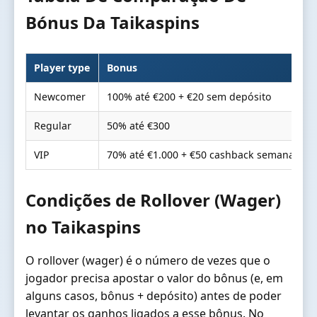
Bónus Da Taikaspins
Player type
Bonus
Newcomer
100% até €200 + €20 sem depósito
Regular
50% até €300
VIP
70% até €1.000 + €50 cashback semanal
Condições de Rollover (Wager)
no Taikaspins
O rollover (wager) é o número de vezes que o
jogador precisa apostar o valor do bônus (e, em
alguns casos, bônus + depósito) antes de poder
levantar os ganhos ligados a esse bônus. No