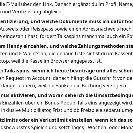
ie E‑Mail über den Link. Danach ergänzt du im Profil Nam
 und Verifizierung abgleicht.
‑Verifizierung, und welche Dokumente muss ich dafür ho
m Ausweis oder Reisepass sowie einen Adressnachweis hoch,
eingezahlt hast, fordert Taikaspins manchmal auch ein Fot
 dem Handy einzahlen, und welche Zahlungsmethoden ste
n und E‑Wallets an; die genaue Liste siehst du im Kassenb
top, weil die Kasse im Browser angepasst ist.
 Taikaspins, wenn ich heute beantrage und alles schon v
n Request im Account, danach hängt die Gutschrift von der
n länger dauern, weil die Banken die Buchung verzögern.
Bonus aktivieren, und woran sehe ich die Umsatzbeding
Einzahlen über ein Bonus‑Popup, falls eins angezeigt wir
nklusive Multiplikator, Frist und ob Freispiele separat um
zlimits oder ein Verlustlimit einstellen, wenn ich das so
ngsbewusstes Spielen und setzt Tages‑, Wochen‑ oder Monat