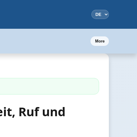
More
eit, Ruf und