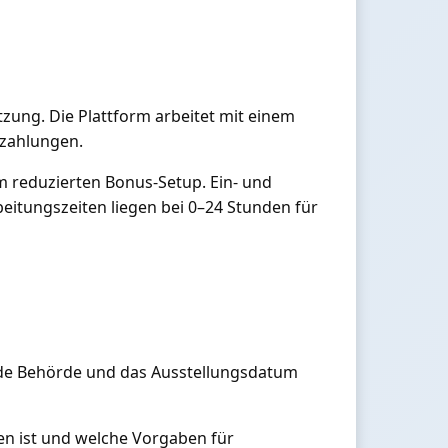
tzung. Die Plattform arbeitet mit einem
szahlungen.
em reduzierten Bonus-Setup. Ein- und
eitungszeiten liegen bei 0–24 Stunden für
lende Behörde und das Ausstellungsdatum
sen ist und welche Vorgaben für