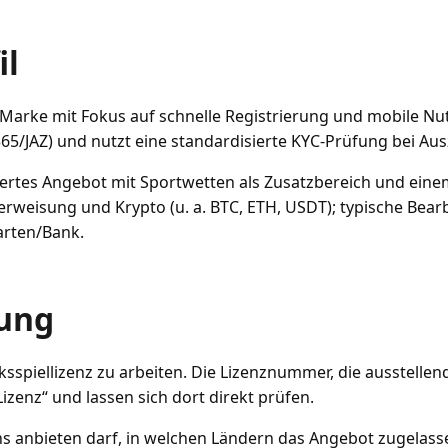
il
o-Marke mit Fokus auf schnelle Registrierung und mobile Nu
65/JAZ) und nutzt eine standardisierte KYC-Prüfung bei Au
ntiertes Angebot mit Sportwetten als Zusatzbereich und ein
weisung und Krypto (u. a. BTC, ETH, USDT); typische Bearb
arten/Bank.
rung
ücksspiellizenz zu arbeiten. Die Lizenznummer, die ausstel
izenz“ und lassen sich dort direkt prüfen.
pins anbieten darf, in welchen Ländern das Angebot zugelas