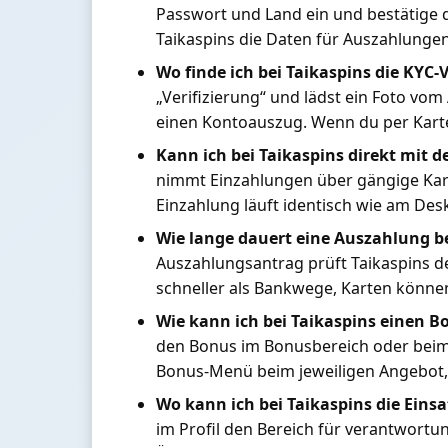
Passwort und Land ein und bestätige d
Taikaspins die Daten für Auszahlungen
Wo finde ich bei Taikaspins die KYC
„Verifizierung“ und lädst ein Foto vo
einen Kontoauszug. Wenn du per Karte 
Kann ich bei Taikaspins direkt mit
nimmt Einzahlungen über gängige Karte
Einzahlung läuft identisch wie am Desk
Wie lange dauert eine Auszahlung bei
Auszahlungsantrag prüft Taikaspins de
schneller als Bankwege, Karten könne
Wie kann ich bei Taikaspins einen 
den Bonus im Bonusbereich oder beim 
Bonus‑Menü beim jeweiligen Angebot, i
Wo kann ich bei Taikaspins die Einsat
im Profil den Bereich für verantwortu