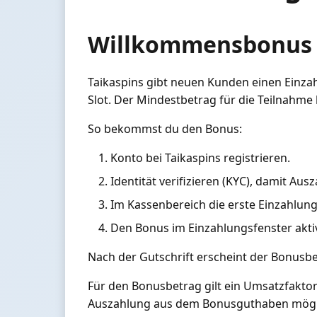
Willkommensbonus b
Taikaspins gibt neuen Kunden einen Einz
Slot. Der Mindestbetrag für die Teilnahme 
So bekommst du den Bonus:
Konto bei Taikaspins registrieren.
Identität verifizieren (KYC), damit Au
Im Kassenbereich die erste Einzahlun
Den Bonus im Einzahlungsfenster akti
Nach der Gutschrift erscheint der Bonusb
Für den Bonusbetrag gilt ein Umsatzfakto
Auszahlung aus dem Bonusguthaben möglich