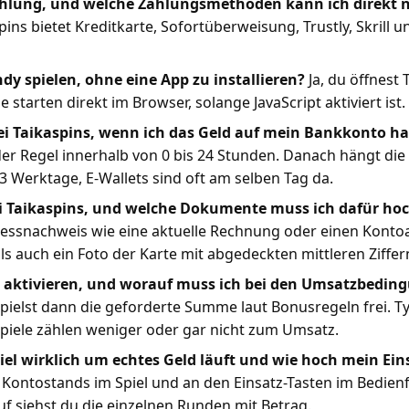
nzahlung, und welche Zahlungsmethoden kann ich direkt 
pins bietet Kreditkarte, Sofortüberweisung, Trustly, Skrill 
dy spielen, ohne eine App zu installieren?
Ja, du öffnest
 starten direkt im Browser, solange JavaScript aktiviert ist.
ei Taikaspins, wenn ich das Geld auf mein Bankkonto ha
r Regel innerhalb von 0 bis 24 Stunden. Danach hängt die
 Werktage, E-Wallets sind oft am selben Tag da.
bei Taikaspins, und welche Dokumente muss ich dafür ho
ressnachweis wie eine aktuelle Rechnung oder einen Konto
ils auch ein Foto der Karte mit abgedeckten mittleren Ziffer
s aktivieren, und worauf muss ich bei den Umsatzbedin
ielst dann die geforderte Summe laut Bonusregeln frei. Ty
Spiele zählen weniger oder gar nicht zum Umsatz.
piel wirklich um echtes Geld läuft und wie hoch mein Ein
ontostands im Spiel und an den Einsatz-Tasten im Bedienfe
auf siehst du die einzelnen Runden mit Betrag.