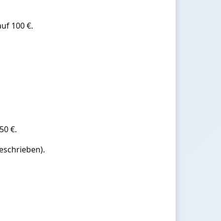
uf 100 €.
50 €.
eschrieben).