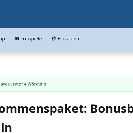
App
🎟️ Freispiele
💳 Einzahlen
payout rate
⭐
4.7/5
rating
kommenspaket: Bonusbe
ln