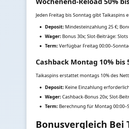
Wochenend-Reload 50% bis
Jeden Freitag bis Sonntag gibt Taikaspins 
Deposit:
Mindesteinzahlung 25 €; Bon
Wager:
Bonus 30x; Slot-Beiträge: Slots
Term:
Verfügbar Freitag 00:00–Sonntag
Cashback Montag 10% bis 
Taikaspins erstattet montags 10% des Nett
Deposit:
Keine Einzahlung erforderlic
Wager:
Cashback-Bonus 20x; Slot-Beitr
Term:
Berechnung für Montag 00:00–Son
Bonusvergleich Bei 