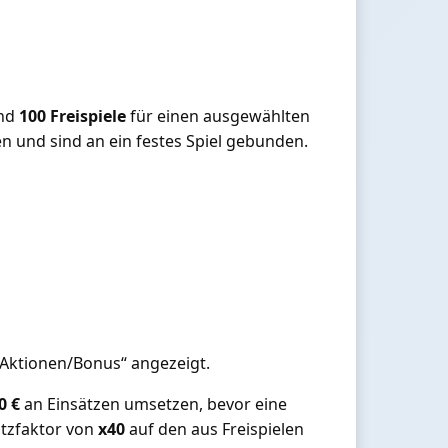
und
100 Freispiele
für einen ausgewählten
en und sind an ein festes Spiel gebunden.
„Aktionen/Bonus“ angezeigt.
0 €
an Einsätzen umsetzen, bevor eine
atzfaktor von
x40
auf den aus Freispielen